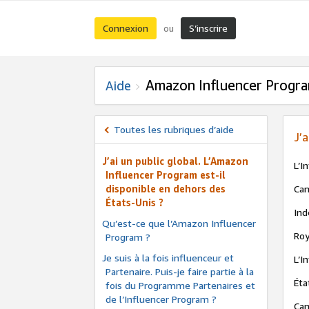
Connexion
S’inscrire
ou
Amazon Influencer Progr
Aide
Toutes les rubriques d’aide
J’
J’ai un public global. L’Amazon
L’I
Influencer Program est-il
disponible en dehors des
Can
États-Unis ?
Ind
Qu’est-ce que l’Amazon Influencer
Roy
Program ?
Je suis à la fois influenceur et
L’I
Partenaire. Puis-je faire partie à la
Éta
fois du Programme Partenaires et
de l’Influencer Program ?
Can