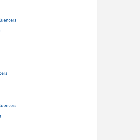
luencers
s
:
cers
luencers
s