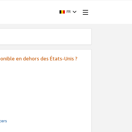
FR
sponible en dehors des États-Unis ?
:
:
cers