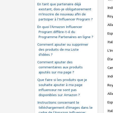
En tant que partenaire déjà
Ind
existant, dois-je obligatoirement
m’inscrire de nouveau afin de
Roy
participer à l’Influencer Program ?
All
En quoi l’Amazon Influencer
Program diffère-t-il du
Esp
Programme Partenaires en ligne ?
Ita
Comment ajouter ou supprimer
des produits de ma Liste
L’I
d’idées ?
Éta
Comment ajouter des
commentaires aux produits
Can
ajoutés sur ma page ?
Ind
Que faire si les produits que je
souhaite ajouter à ma page
Roy
influenceur ne sont pas
All
disponibles sur Amazon ?
Esp
Instructions concernant le
téléchargement d’images dans le
Ita
cadre de l’Amazon Influencer