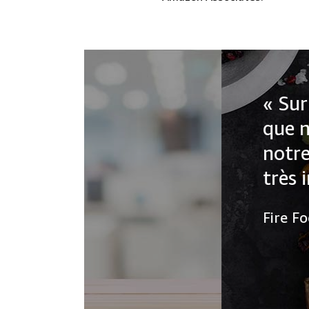
« Sur Amazon, nous p
que nous souhaitons 
notre public à trouver
très important pour 
Fire Food Chef