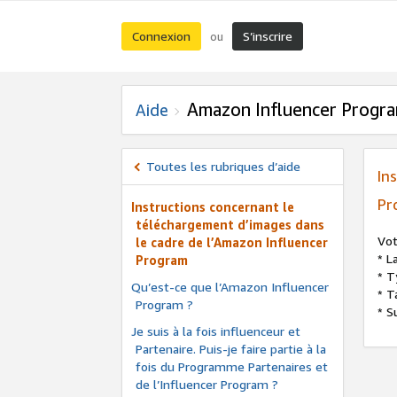
Connexion
S’inscrire
ou
Amazon Influencer Progr
Aide
Toutes les rubriques d’aide
In
Pr
Instructions concernant le
téléchargement d’images dans
Vot
le cadre de l’Amazon Influencer
* L
Program
* T
Qu’est-ce que l’Amazon Influencer
* T
Program ?
* S
Je suis à la fois influenceur et
Partenaire. Puis-je faire partie à la
fois du Programme Partenaires et
de l’Influencer Program ?