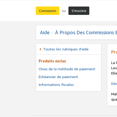
Connexion
S’inscrire
ou
Aide
À Propos Des Commissions 
Toutes les rubriques d’aide
Pr
Produits exclus
La 
Les
Choix de la méthode de paiement
Ell
Échéancier de paiement
Déc
Informations fiscales
Mal
qua