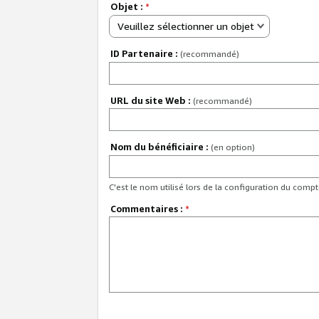
Objet :
*
Veuillez sélectionner un objet
ID Partenaire :
(recommandé)
URL du site Web :
(recommandé)
Nom du bénéficiaire :
(en option)
C'est le nom utilisé lors de la configuration du comp
Commentaires :
*