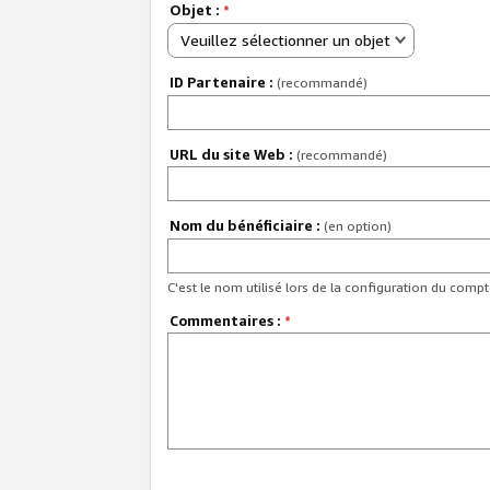
Objet :
*
Veuillez sélectionner un objet
ID Partenaire :
(recommandé)
URL du site Web :
(recommandé)
Nom du bénéficiaire :
(en option)
C'est le nom utilisé lors de la configuration du comp
Commentaires :
*