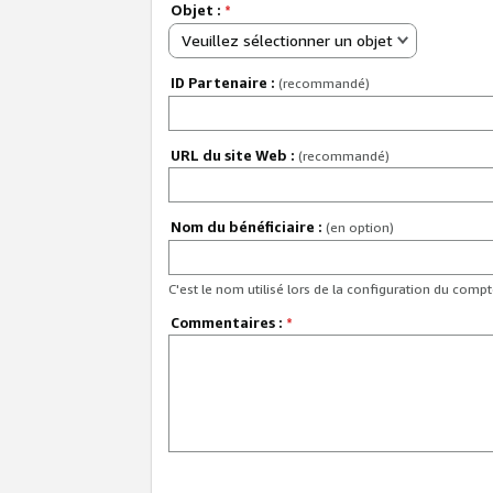
Objet :
*
Veuillez sélectionner un objet
ID Partenaire :
(recommandé)
URL du site Web :
(recommandé)
Nom du bénéficiaire :
(en option)
C'est le nom utilisé lors de la configuration du comp
Commentaires :
*