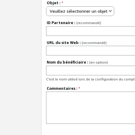
Objet :
*
Veuillez sélectionner un objet
ID Partenaire :
(recommandé)
URL du site Web :
(recommandé)
Nom du bénéficiaire :
(en option)
C'est le nom utilisé lors de la configuration du comp
Commentaires :
*